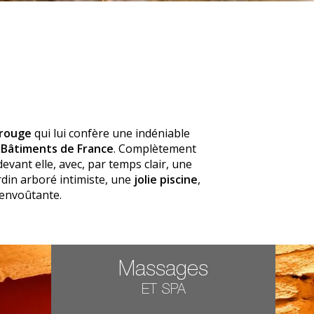
 rouge
qui lui confère une indéniable
x
Bâtiments de France
. Complètement
evant elle, avec, par temps clair, une
ardin arboré intimiste, une
jolie piscine
,
 envoûtante.
Massages
ET SPA