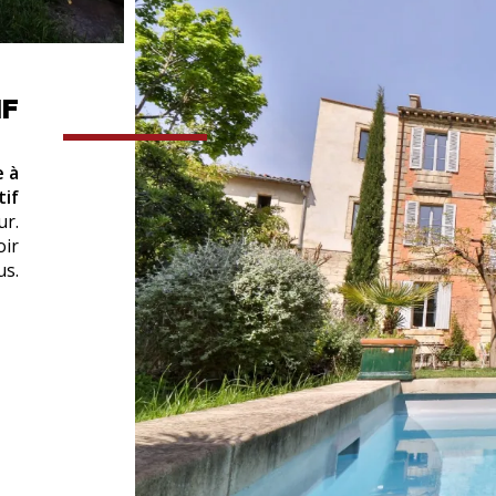
IF
e à
tif
ur.
oir
us.