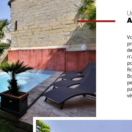
Un
A
Vo
pr
de
n'
po
Ro
Bo
pe
pa
vé