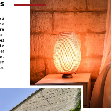
ES
e à
e a
re
ue.
les
ité
 et
 et
 en
er.