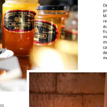
Dè
pr
Ma
re
au
fr
mi
mu
ca
de
me
es