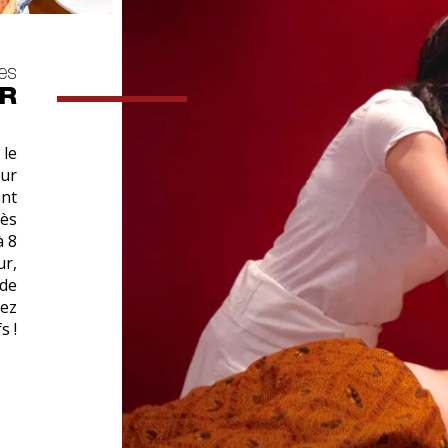
es
R
 le
ur
ent
dès
à 8
ur,
 de
dez
s !