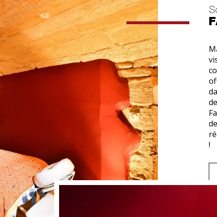
S
F
Ma
vi
co
of
da
de
Fa
de
ré
!